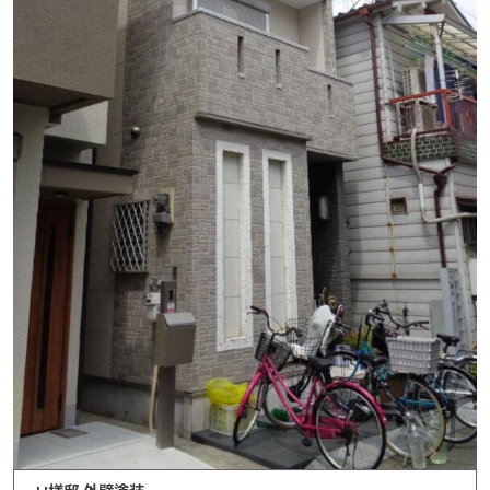
ホーム
Service
事業内容
- 塗装工事
- リノベーション工事
- 公共工事
About
会社概要
Works
施工事例
News
Recruit