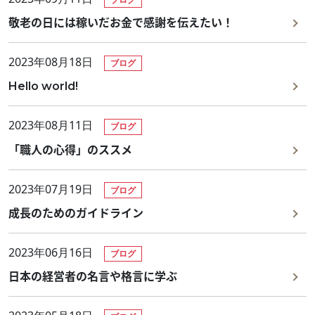
敬老の日には稼いだお金で感謝を伝えたい！
Home
2023年08月18日
ブログ
Hello world!
ホーム
Service
2023年08月11日
ブログ
「職人の心得」のススメ
事業内容
2023年07月19日
- 塗装工事
- リノベーション工事
- 公共工事
ブログ
About
成長のためのガイドライン
2023年06月16日
会社概要
ブログ
日本の経営者の名言や格言に学ぶ
Works