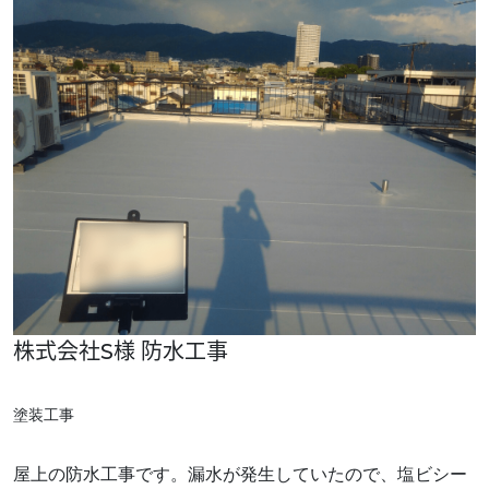
Home
ホーム
株式会社S様 防水工事
Service
塗装工事
事業内容
屋上の防水工事です。漏水が発生していたので、塩ビシー
- 塗装工事
- リノベーション工事
- 公共工事