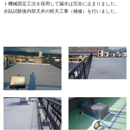
ト機械固定工法を採用して漏水は完全に止まりました。
About
水貼試験後内部天井の軽天工事（補修）を行いました。
会社概要
Works
施工事例
News
Recruit
Contact
PrivacyPolicy