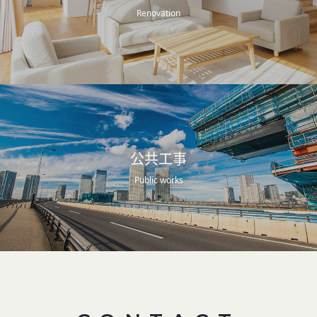
Renovation
公共工事
Public works