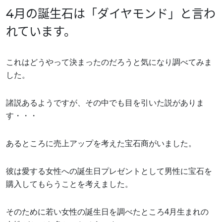
4月の誕生石は「ダイヤモンド」と言わ
Home
れています。
ホーム
これはどうやって決まったのだろうと気になり調べてみま
した。
Service
諸説あるようですが、その中でも目を引いた説がありま
事業内容
す・・・
- 塗装工事
- リノベーション工事
- 公共工事
About
あるところに売上アップを考えた宝石商がいました。
彼は愛する女性への誕生日プレゼントとして男性に宝石を
会社概要
購入してもらうことを考えました。
Works
そのために若い女性の誕生日を調べたところ4月生まれの
施工事例